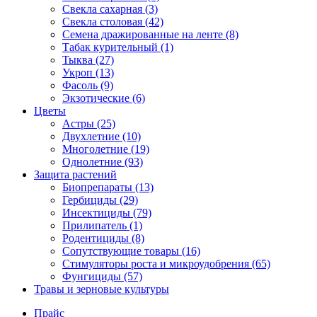
Свекла сахарная (3)
Свекла столовая (42)
Семена дражированные на ленте (8)
Табак курительный (1)
Тыква (27)
Укроп (13)
Фасоль (9)
Экзотические (6)
Цветы
Астры (25)
Двухлетние (10)
Многолетние (19)
Однолетние (93)
Защита растений
Биопрепараты (13)
Гербициды (29)
Инсектициды (79)
Прилипатель (1)
Родентициды (8)
Сопутствующие товары (16)
Стимуляторы роста и микроудобрения (65)
Фунгициды (57)
Травы и зерновые культуры
Прайс