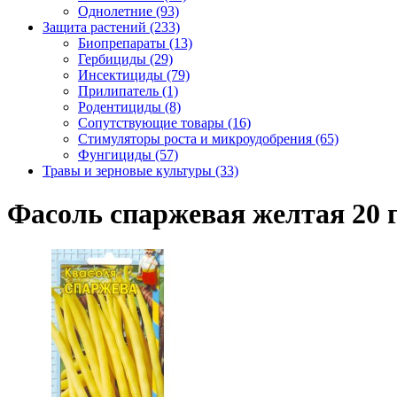
Однолетние (93)
Защита растений (233)
Биопрепараты (13)
Гербициды (29)
Инсектициды (79)
Прилипатель (1)
Родентициды (8)
Сопутствующие товары (16)
Стимуляторы роста и микроудобрения (65)
Фунгициды (57)
Травы и зерновые культуры (33)
Фасоль спаржевая желтая 20 