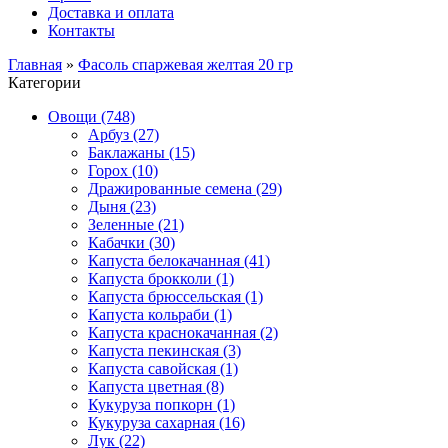
Доставка и оплата
Контакты
Главная
»
Фасоль спаржевая желтая 20 гр
Категории
Овощи (748)
Арбуз (27)
Баклажаны (15)
Горох (10)
Дражированные семена (29)
Дыня (23)
Зеленные (21)
Кабачки (30)
Капуста белокачанная (41)
Капуста брокколи (1)
Капуста брюссельская (1)
Капуста кольраби (1)
Капуста краснокачанная (2)
Капуста пекинская (3)
Капуста савойская (1)
Капуста цветная (8)
Кукуруза попкорн (1)
Кукуруза сахарная (16)
Лук (22)