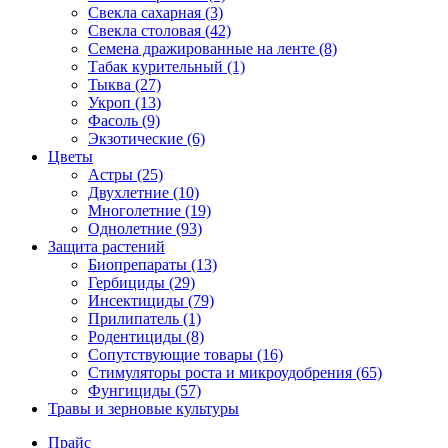
Свекла сахарная (3)
Свекла столовая (42)
Семена дражированные на ленте (8)
Табак курительный (1)
Тыква (27)
Укроп (13)
Фасоль (9)
Экзотические (6)
Цветы
Астры (25)
Двухлетние (10)
Многолетние (19)
Однолетние (93)
Защита растений
Биопрепараты (13)
Гербициды (29)
Инсектициды (79)
Прилипатель (1)
Родентициды (8)
Сопутствующие товары (16)
Стимуляторы роста и микроудобрения (65)
Фунгициды (57)
Травы и зерновые культуры
Прайс