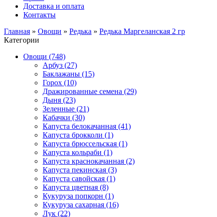
Доставка и оплата
Контакты
Главная
»
Овощи
»
Редька
»
Редька Маргеланская 2 гр
Категории
Овощи (748)
Арбуз (27)
Баклажаны (15)
Горох (10)
Дражированные семена (29)
Дыня (23)
Зеленные (21)
Кабачки (30)
Капуста белокачанная (41)
Капуста брокколи (1)
Капуста брюссельская (1)
Капуста кольраби (1)
Капуста краснокачанная (2)
Капуста пекинская (3)
Капуста савойская (1)
Капуста цветная (8)
Кукуруза попкорн (1)
Кукуруза сахарная (16)
Лук (22)