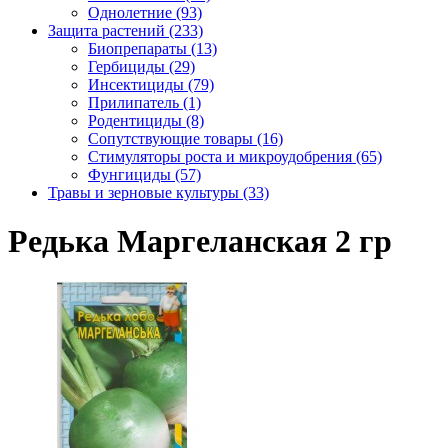
Однолетние (93)
Защита растений (233)
Биопрепараты (13)
Гербициды (29)
Инсектициды (79)
Прилипатель (1)
Родентициды (8)
Сопутствующие товары (16)
Стимуляторы роста и микроудобрения (65)
Фунгициды (57)
Травы и зерновые культуры (33)
Редька Маргеланская 2 гр