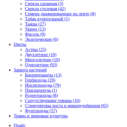
Свекла сахарная (3)
Свекла столовая (42)
Семена дражированные на ленте (8)
Табак курительный (1)
Тыква (27)
Укроп (13)
Фасоль (9)
Экзотические (6)
Цветы
Астры (25)
Двухлетние (10)
Многолетние (19)
Однолетние (93)
Защита растений
Биопрепараты (13)
Гербициды (29)
Инсектициды (79)
Прилипатель (1)
Родентициды (8)
Сопутствующие товары (16)
Стимуляторы роста и микроудобрения (65)
Фунгициды (57)
Травы и зерновые культуры
Прайс