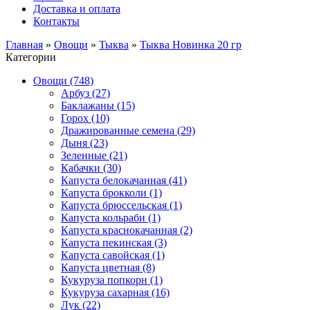
Доставка и оплата
Контакты
Главная
»
Овощи
»
Тыква
»
Тыква Новинка 20 гр
Категории
Овощи (748)
Арбуз (27)
Баклажаны (15)
Горох (10)
Дражированные семена (29)
Дыня (23)
Зеленные (21)
Кабачки (30)
Капуста белокачанная (41)
Капуста брокколи (1)
Капуста брюссельская (1)
Капуста кольраби (1)
Капуста краснокачанная (2)
Капуста пекинская (3)
Капуста савойская (1)
Капуста цветная (8)
Кукуруза попкорн (1)
Кукуруза сахарная (16)
Лук (22)