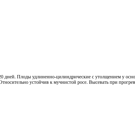
0 дней. Плоды удлиненно-цилиндрические с утолщением у основ
 Относительно устойчив к мучнистой росе. Высевать при прогрева