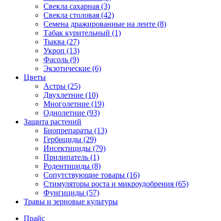
Свекла сахарная (3)
Свекла столовая (42)
Семена дражированные на ленте (8)
Табак курительный (1)
Тыква (27)
Укроп (13)
Фасоль (9)
Экзотические (6)
Цветы
Астры (25)
Двухлетние (10)
Многолетние (19)
Однолетние (93)
Защита растений
Биопрепараты (13)
Гербициды (29)
Инсектициды (79)
Прилипатель (1)
Родентициды (8)
Сопутствующие товары (16)
Стимуляторы роста и микроудобрения (65)
Фунгициды (57)
Травы и зерновые культуры
Прайс