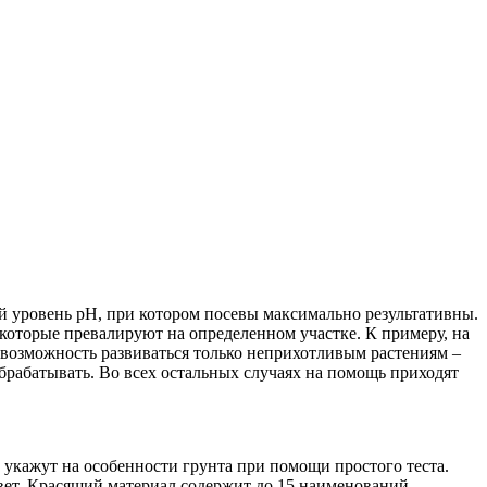
й уровень pH, при котором посевы максимально результативны.
которые превалируют на определенном участке. К примеру, на
 возможность развиваться только неприхотливым растениям –
обрабатывать. Во всех остальных случаях на помощь приходят
укажут на особенности грунта при помощи простого теста.
вет. Красящий материал содержит до 15 наименований