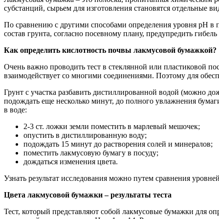
субстанций, сырьем для изготовления становятся отдельные в
По сравнению с другими способами определения уровня pH в п
состав грунта, согласно посевному плану, предупредить гибе
Как определить кислотность почвы лакмусовой бумажкой?
Очень важно проводить тест в стеклянной или пластиковой пос
взаимодействует со многими соединениями. Поэтому для обеспе
Грунт с участка разбавить дистиллированной водой (можно дож
подождать еще несколько минут, до полного увлажнения бумаги
в воде:
2-3 ст. ложки земли поместить в марлевый мешочек;
опустить в дистиллированную воду;
подождать 15 минут до растворения солей и минералов;
поместить лакмусовую бумагу в посуду;
дождаться изменения цвета.
Узнать результат исследования можно путем сравнения уровней
Цвета лакмусовой бумажки – результаты теста
Тест, который представляют собой лакмусовые бумажки для оп