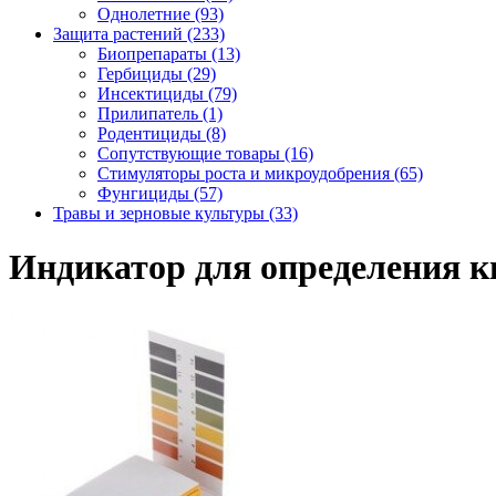
Однолетние (93)
Защита растений (233)
Биопрепараты (13)
Гербициды (29)
Инсектициды (79)
Прилипатель (1)
Родентициды (8)
Сопутствующие товары (16)
Стимуляторы роста и микроудобрения (65)
Фунгициды (57)
Травы и зерновые культуры (33)
Индикатор для определения к