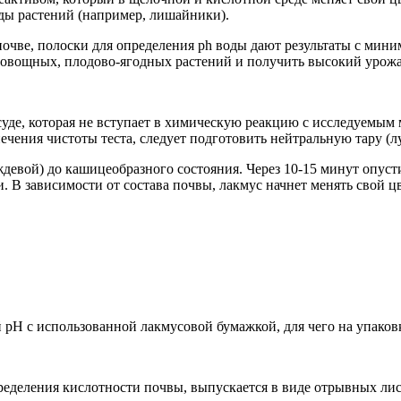
иды растений (например, лишайники).
очве, полоски для определения ph воды дают результаты с мин
ль овощных, плодово-ягодных растений и получить высокий урож
уде, которая не вступает в химическую реакцию с исследуемым 
чения чистоты теста, следует подготовить нейтральную тару (лу
девой) до кашицеобразного состояния. Через 10-15 минут опусти
. В зависимости от состава почвы, лакмус начнет менять свой 
 pH с использованной лакмусовой бумажкой, для чего на упаков
ределения кислотности почвы, выпускается в виде отрывных ли