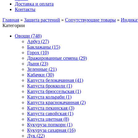
Доставка и оплата
Контакты
Главная
»
Защита растений
»
Сопутствующие товары
»
Индикат
Категории
Овощи (748)
Арбуз (27)
Баклажаны (15)
Горох (10)
Дражированные семена (29)
Дыня (23)
Зеленные (21)
Кабачки (30)
Капуста белокачанная (41)
Капуста брокколи (1)
Капуста брюссельская (1)
Капуста кольраби (1)
Капуста краснокачанная (2)
Капуста пекинская (3)
Капуста савойская (1)
Капуста цветная (8)
Кукуруза попкорн (1)
Кукуруза сахарная (16)
Лук (22)