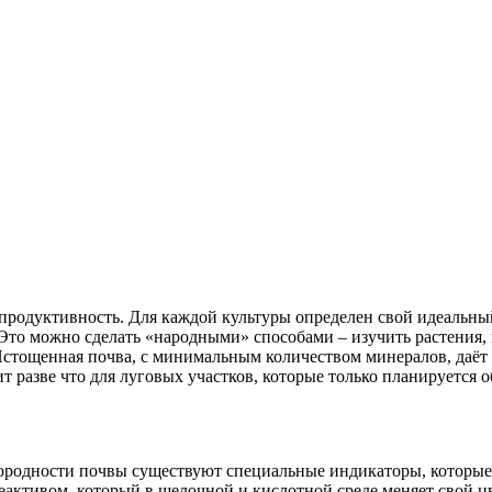
.
продуктивность. Для каждой культуры определен свой идеальны
Это можно сделать «народными» способами – изучить растения, 
Истощенная почва, с минимальным количеством минералов, даёт
т разве что для луговых участков, которые только планируется 
дородности почвы существуют специальные индикаторы, которые 
еактивом, который в щелочной и кислотной среде меняет свой ц