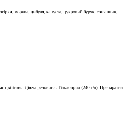
гірки, морква, цибуля, капуста, цукровий буряк, соняшник,
с цвітіння. Діюча речовина: Тіаклоприд (240 г/л) Препаратна