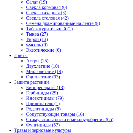
Салат (19)
Свекла кормовая (6)
Свекла сахарная (3)
Свекла столовая (42)
Семена дражированные на ленте (8)
Табак курительный (1)
Тыква (27)
Укроп (13)
Фасоль (9)
Экзотические (6)
Цветы
Астры (25)
Двухлетние (10)
Многолетние (19)
Однолетние (93)
Защита растений
Биопрепараты (13)
Гербициды (29)
Инсектициды (79)
Прилипатель (1)
Родентициды (8)
Сопутствующие товары (16)
Стимуляторы роста и микроудобрения (65)
Фунгициды (57)
Травы и зерновые культуры