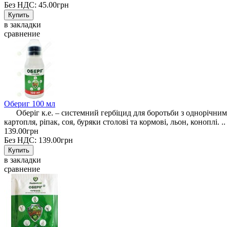
Без НДС: 45.00грн
в закладки
сравнение
Обериг 100 мл
Оберіг к.е. – системний гербіцид для боротьби з однорічними 
картопля, ріпак, соя, буряки столові та кормові, льон, коноплі. ..
139.00грн
Без НДС: 139.00грн
в закладки
сравнение