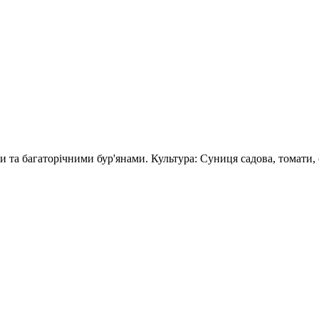
та багаторічними бур'янами. Культура: Суниця садова, томати, о