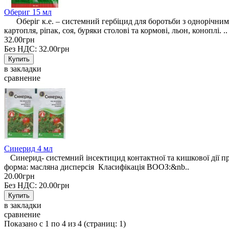
Обериг 15 мл
Оберіг к.е. – системний гербіцид для боротьби з однорічними 
картопля, ріпак, соя, буряки столові та кормові, льон, коноплі. ..
32.00грн
Без НДС: 32.00грн
в закладки
сравнение
Синерид 4 мл
Синерид- системний інсектицид контактної та кишкової дії пр
форма: масляна дисперсія Класифікація ВООЗ:&nb..
20.00грн
Без НДС: 20.00грн
в закладки
сравнение
Показано с 1 по 4 из 4 (страниц: 1)