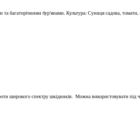
та багаторічними бур'янами. Культура: Суниця садова, томати, о
оти широкого спектру шкідників. Можна використовувати під ча