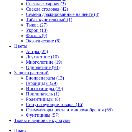
Свекла сахарная (3)
Свекла столовая (42)
Семена дражированные на ленте (8)
Табак курительный (1)
Тыква (27)
Укроп (13)
Фасоль (9)
Экзотические (6)
Цветы
Астры (25)
Двухлетние (10)
Многолетние (19)
Однолетние (93)
Защита растений
Биопрепараты (13)
Гербициды (29)
Инсектициды (79)
Прилипатель (1)
Родентициды (8)
Сопутствующие товары (16)
Стимуляторы роста и микроудобрения (65)
Фунгициды (57)
Травы и зерновые культуры
Прайс