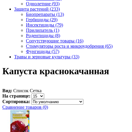
Однолетние (93)
Защита растений (233)
Биопрепараты (13)
Гербициды (29)
Инсектициды (79)
Прилипатель (1)
Родентициды (8)
Сопутствующие товары (16)
Стимуляторы роста и микроудобрения (65)
Фунгициды (57)
Травы и зерновые культуры (33)
Капуста краснокачанная
Вид:
Список
Сетка
На странице:
Сортировка:
Сравнение товаров (0)